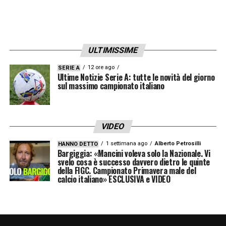
Serie A, le squadre sono un po’ più compatte
per creare un percorso sapendo che è un
momento difficile, un momento in cui la
ULTIMISSIME
parte economica ha delle difficoltà, e
12 ore ago
SERIE A
soltanto con l’unione di intenti si può
Ultime Notizie Serie A: tutte le novità del giorno
sul massimo campionato italiano
ottenere qualcosa di importante, basta
vedere la creazione con Amazon per il
canale di Serie B. Sono sicuro che il
VIDEO
presidente riuscirà a portare avanti tutto
1 settimana ago
Alberto Petrosilli
HANNO DETTO
Bargiggia: «Mancini voleva solo la Nazionale. Vi
questo e sono sicuro che la B in futuro potrà
svelo cosa è successo davvero dietro le quinte
costruirsi il suo percorso importante e non
della FIGC. Campionato Primavera male del
calcio italiano» ESCLUSIVA e VIDEO
dimentichiamo che in B i giovani italiani
devono essere quelli che approdano in Serie
A e soprattutto nella nazionale maggiore
».