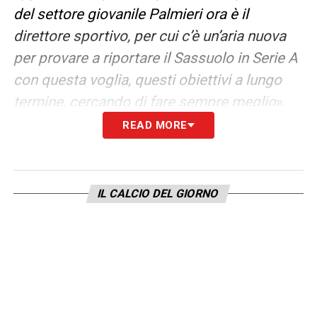
del settore giovanile Palmieri ora è il
direttore sportivo, per cui c’è un’aria nuova
per provare a riportare il Sassuolo in Serie A
con questa voglia, questi obiettivi a lungo
termine, cercando di fare sempre meglio
».
READ MORE
RAPPORTI TRA LEGA SERIE A E B
– «
Credo
che sia giusto fare un ringraziamento al
presidente Balata per quello che ha fatto
IL CALCIO DEL GIORNO
perché credo sia stato fatto un buon lavoro
in questi anni, allo stesso tempo un in bocca
al lupo al presidente Bedin. Credo possano
esserci delle possibilità all’interno della Lega
B di creare un percorso importante. Ho
trovato una Lega meno disunita rispetto alla