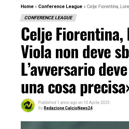
Home
»
Conference League
»
Celje Fiorentina, Lo
CONFERENCE LEAGUE
Celje Fiorentina
Viola non deve sb
L’avversario dev
una cosa precisa
Published
1 anno ago
on
10 Aprile 2025
By
Redazione CalcioNews24