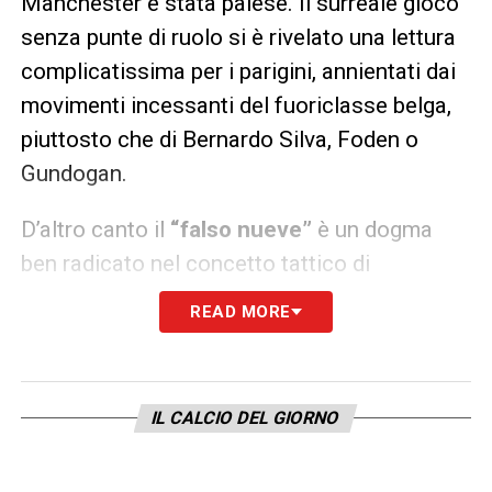
Manchester è stata palese. Il surreale gioco
senza punte di ruolo si è rivelato una lettura
complicatissima per i parigini, annientati dai
movimenti incessanti del fuoriclasse belga,
piuttosto che di Bernardo Silva, Foden o
Gundogan.
D’altro canto il
“falso nueve”
è un dogma
ben radicato nel concetto tattico di
Guardiola, che l’ha reso celebre negli anni
READ MORE
d’oro del Tiki Taka blaugrana. Lì però c’era un
certo Messi al massimo del proprio
splendore, ora invece il City è la
IL CALCIO DEL GIORNO
sublimazione dell’idea. Con lo spazio che
adesso forse ancor più di prima riveste il