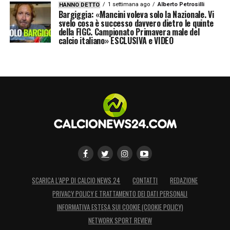
1 settimana ago
Alberto Petrosilli
HANNO DETTO
Bargiggia: «Mancini voleva solo la Nazionale. Vi
svelo cosa è successo davvero dietro le quinte
della FIGC. Campionato Primavera male del
calcio italiano» ESCLUSIVA e VIDEO
SCARICA L’APP DI CALCIO NEWS 24
CONTATTI
REDAZIONE
PRIVACY POLICY E TRATTAMENTO DEI DATI PERSONALI
INFORMATIVA ESTESA SUI COOKIE (COOKIE POLICY)
NETWORK SPORT REVIEW