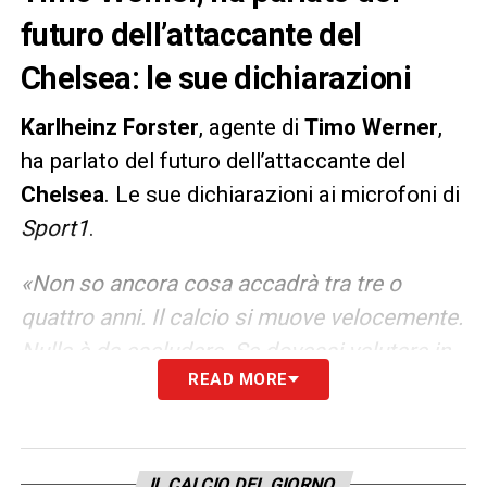
futuro dell’attaccante del
Chelsea: le sue dichiarazioni
Karlheinz
Forster
, agente di
Timo Werner
,
ha parlato del futuro dell’attaccante del
Chelsea
. Le sue dichiarazioni ai microfoni di
Sport1
.
«Non so ancora cosa accadrà tra tre o
quattro anni. Il calcio si muove velocemente.
Nulla è da escludere. Se dovessi valutare in
READ MORE
questo momento, direi molto chiaramente
che Timo resterà al Chelsea».
LA PLAYLIST DELLE NOSTRE TOP NEWS
IL CALCIO DEL GIORNO