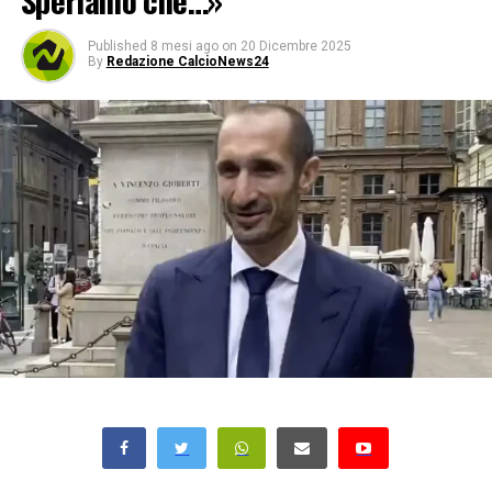
Speriamo che…»
Published
8 mesi ago
on
20 Dicembre 2025
By
Redazione CalcioNews24