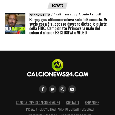
VIDEO
1 settimana ago
Alberto Petrosilli
HANNO DETTO
Bargiggia: «Mancini voleva solo la Nazionale. Vi
svelo cosa è successo davvero dietro le quinte
della FIGC. Campionato Primavera male del
calcio italiano» ESCLUSIVA e VIDEO
SCARICA L’APP DI CALCIO NEWS 24
CONTATTI
REDAZIONE
PRIVACY POLICY E TRATTAMENTO DEI DATI PERSONALI