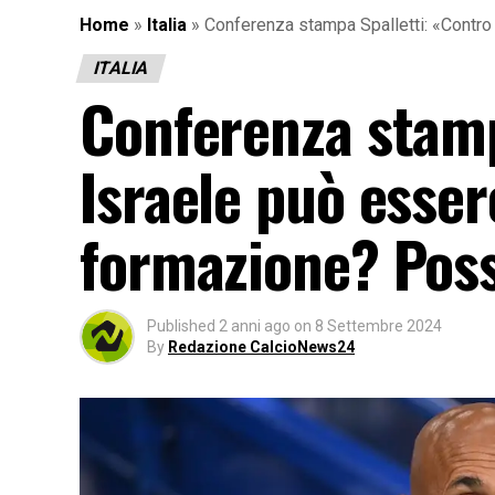
Home
»
Italia
»
Conferenza stampa Spalletti: «Contro
ITALIA
Conferenza stamp
Israele può esser
formazione? Poss
Published
2 anni ago
on
8 Settembre 2024
By
Redazione CalcioNews24