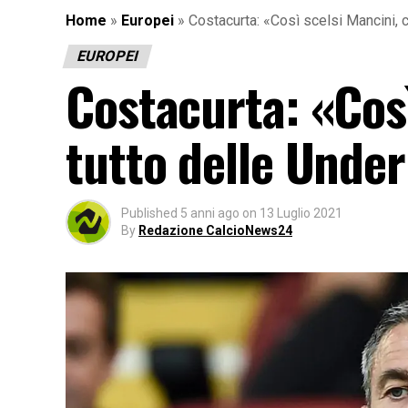
Home
»
Europei
»
Costacurta: «Così scelsi Mancini, c
EUROPEI
Costacurta: «Cos
tutto delle Under 
Published
5 anni ago
on
13 Luglio 2021
By
Redazione CalcioNews24