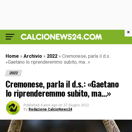
×
Home
»
Archivio
»
2022
»
Cremonese, parla il d.s.:
«Gaetano lo riprenderemmo subito, ma…»
2022
Cremonese, parla il d.s.: «Gaetano
lo riprenderemmo subito, ma…»
Published
4 anni ago
on
27 Giugno 2022
By
Redazione CalcioNews24