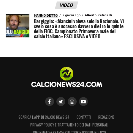
VIDEO
7 giorni ago
Alberto Petrosilli
HANNO DETTO
Bargiggia: «Mancini voleva solo la Nazionale. Vi
svelo cosa è successo davvero dietro le quinte
della FIGC. Campionato Primavera male del
calcio italiano» ESCLUSIVA e VIDEO
SCARICA L’APP DI CALCIO NEWS 24
CONTATTI
REDAZIONE
PRIVACY POLICY E TRATTAMENTO DEI DATI PERSONALI
INFORMATIVA ESTESA SUI COOKIE (COOKIE POLICY)