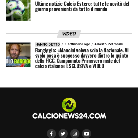
Ultime notizie Calcio Estero: tutte le novità del
plusvalenze significative, ma la scelta di
giorno provenienti da tutto il mondo
trattenere Svilar dimostra come la qualità e
la stabilità della squadra prevalgano su
VIDEO
interessi puramente economici. La Roma
continua a valutare cessioni di altri
1 settimana ago
Alberto Petrosilli
HANNO DETTO
Bargiggia: «Mancini voleva solo la Nazionale. Vi
giocatori per completare il bilancio, ma la
svelo cosa è successo davvero dietro le quinte
della FIGC. Campionato Primavera male del
porta resta saldamente affidata al portiere
calcio italiano» ESCLUSIVA e VIDEO
belga
, il cui valore tecnico e umano è
considerato imprescindibile per la crescita
del progetto sportivo.
Con la difesa guidata da Svilar, la Roma può
contare su un punto di riferimento affidabile
e un leader silenzioso, capace di ispirare
fiducia all’intera squadra e garantire