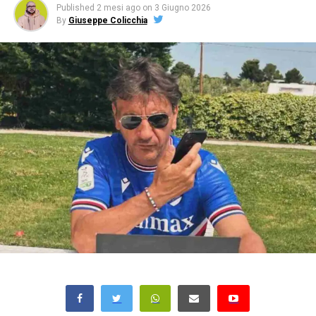
Published
2 mesi ago
on
3 Giugno 2026
By
Giuseppe Colicchia