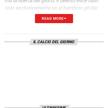
ma la libertà del gioco, il talento esce fuori
solo esclusivamente se al bambino gli dai
l’opportunità di fare delle scelte. Non lo puoi
READ MORE
indu
rre
tu a a fare quello che che vuoi tu,
perché poi dopo dobbiamo aprire una
parentesi: ovvero quello che vuoi tu e chi
IL CALCIO DEL GIORNO
sei? Il formatore deve essere per forza un ex
giocatore perché gli ex giocatori che hanno
giocato, quantomeno 15 anni, 20 anni, anche
a livello di Serie C, vengono tutti da un
percorso dove sono stati formati
individualmente, quindi capiscono sta
situazione della scelta. E gli altri no, gli altri
lo fanno, copiano di grandi allenatori, quindi
guardano le partite e poi dopo vanno sui
ULTIMISSIME