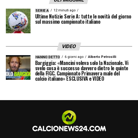
libri, vanno su internet e vedono il possesso
12 minuti ago
SERIE A
palla a due tocchi. Ma si può far fare una
Ultime Notizie Serie A: tutte le novità del giorno
sul massimo campionato italiano
cosa del genere a un bambino di 10, 12 o 13
anni?
VIDEO
Da poco è morto un caro amico che era
6 giorni ago
Alberto Petrosilli
HANNO DETTO
Beccalossi, lui era un fantasista mostruoso,
Bargiggia: «Mancini voleva solo la Nazionale. Vi
svelo cosa è successo davvero dietro le quinte
di un livello alto ed era anche ribelle. Se a
della FIGC. Campionato Primavera male del
calcio italiano» ESCLUSIVA e VIDEO
otto anni gli avessero detto: !Becca, passala!
Non fare questo, non fare quello”.
Beccalossi, a 15 anni avrebbe smesso di
giocare a calcio. E questo perché un
bambino viene per giocare, viene perché ha
dentro di sé una voglia di esprimersi. È
questo il vero male. Qui ci sono allenatori in