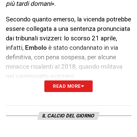
più tardi domani
».
Secondo quanto emerso, la vicenda potrebbe
essere collegata a una sentenza pronunciata
dai tribunali svizzeri: lo scorso 21 aprile,
infatti,
Embolo
è stato condannato in via
definitiva, con pena sospesa, per alcune
minacce risalenti al 2018, quando militava
nel campionato svizzero.
READ MORE
Ultime notizie Calcio Estero: tutte le novità
del giorno provenienti da tutto il mondo
IL CALCIO DEL GIORNO
Nonostante il contrattempo, la squadra
mantiene la serenità. I compagni hanno
sdrammatizzato l’accaduto sui social: