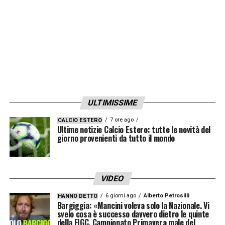
l’
account ufficiale della Svizzera
ha
pubblicato una foto della squadra a bordo
dell’aereo con il messaggio: «
Un posto vuoto,
ma non per molto. Ci vediamo presto,
Breel
». Anche
Manuel Akanji
ha scherzato
sulla situazione, condividendo una storia
ULTIMISSIME
Instagram insieme a
Granit Xhaka
e
Noah
Okafor
, disegnando una figura stilizzata al
7 ore ago
CALCIO ESTERO
Ultime notizie Calcio Estero: tutte le novità del
posto del compagno assente e taggando
giorno provenienti da tutto il mondo
Embolo.
Nato in
Camerun
ma nazionale svizzero,
VIDEO
Embolo
vanta
85 presenze e 23 reti
con la
6 giorni ago
Alberto Petrosilli
HANNO DETTO
Bargiggia: «Mancini voleva solo la Nazionale. Vi
Svizzera e si prepara a disputare il suo
terzo
svelo cosa è successo davvero dietro le quinte
della FIGC. Campionato Primavera male del