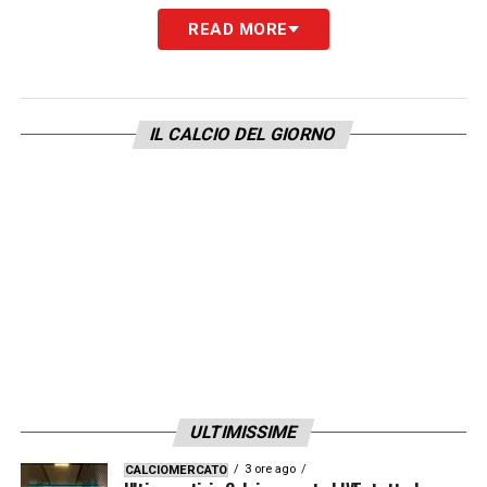
novità del giorno
READ MORE
IL CALCIO DEL GIORNO
Il terzino olandese
ha scelto di affidarsi a
Barat lasciando la scuderia di
Jorge
ULTIMISSIME
Mendes
, motivato da un progetto ambizioso
3 ore ago
CALCIOMERCATO
più che dalla componente economica. Anche