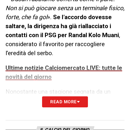
Non si può giocare senza un terminale fisico,
forte, che fa gol
».
Se l’accordo dovesse
saltare, la dirigenza ha già riallacciato i
contatti con il PSG per Randal Kolo Muani
,
considerato il favorito per raccogliere
l’eredità del serbo.
Ultime notizie Calciomercato LIVE: tutte le
novità del giorno
Nonostante una stagione segnata da un
grave infortunio all’adduttore e quattro mesi
READ MORE
di stop, Vlahovic ha chiuso il campionato in
crescendo, realizzando
10 reti
complessive,
un bottino equivalente a quello di
David e
IL CALCIO DEL GIORNO