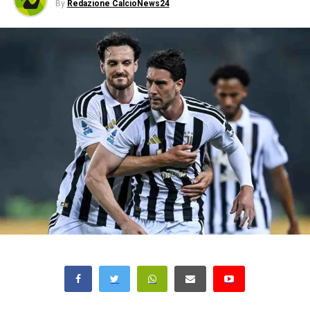
By
Redazione CalcioNews24