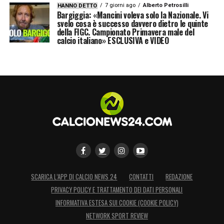
7 giorni ago
Alberto Petrosilli
HANNO DETTO
parentesi in bianconero caratterizzata da
Bargiggia: «Mancini voleva solo la Nazionale. Vi
svelo cosa è successo davvero dietro le quinte
168 presenze, 68 gol e la conquista di una
della FIGC. Campionato Primavera male del
calcio italiano» ESCLUSIVA e VIDEO
Coppa Italia
. Nelle prossime ore, Juventus e
Vlahovic sveleranno le proprie carte,
decretando così il futuro dell’attaccante
serbo.
LA PLAYLIST DELLE NOSTRE TOP NEWS
SCARICA L’APP DI CALCIO NEWS 24
CONTATTI
REDAZIONE
PRIVACY POLICY E TRATTAMENTO DEI DATI PERSONALI
INFORMATIVA ESTESA SUI COOKIE (COOKIE POLICY)
NETWORK SPORT REVIEW