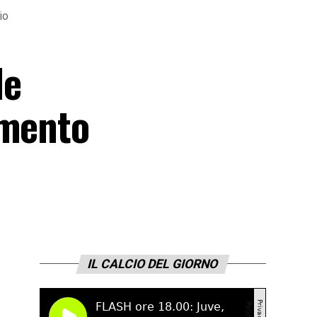
io
le
imento
IL CALCIO DEL GIORNO