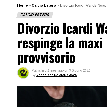
Home
»
Calcio Estero
»
Divorzio Icardi Wanda Nara: 
CALCIO ESTERO
Divorzio Icardi W
respinge la maxi
provvisorio
Published
2 mesi ago
on
3 Giugno 2026
By
Redazione CalcioNews24