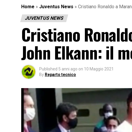
Home
»
Juventus News
»
Cristiano Ronaldo a Marane
JUVENTUS NEWS
Cristiano Ronaldo
John Elkann: il mo
Published
5 anni ago
on
10 Maggio 2021
By
Reparto tecnico