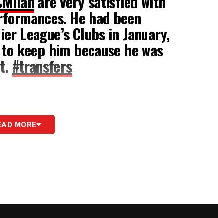
CMilan
are very satisfied with
erformances. He had been
er League’s Clubs in January,
to keep him because he was
ut.
#transfers
sono molto soddisfatti delle ultime prestazioni
EAD MORE
 da due club della Premier League a gennaio, ma
ché era convinto della sua esplosione
».
S