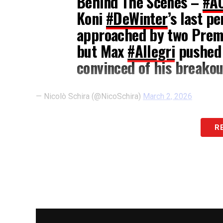
Behind The Scenes –
#A
Koni
#DeWinter
’s last p
approached by two Premi
but Max
#Allegri
pushed 
convinced of his breako
— Nicolò Schira (@NicoSchira)
March 2, 2026
PAROLE
– «
Dietro le quinte – #ACMilan 
R
di Koni #DeWinter . Era stato contattato
Max #Allegri ha insistito per tenerlo per
LA PLAYLIST DELLE NOSTRE TOP NEW