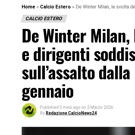
Home
»
Calcio Estero
»
De Winter Milan, la svolta de
CALCIO ESTERO
De Winter Milan, l
e dirigenti soddi
sull’assalto dall
gennaio
Published
5 mesi ago
on
2 Marzo 2026
By
Redazione CalcioNews24