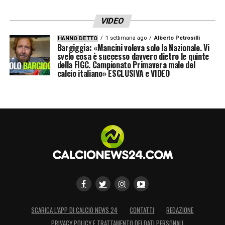
VIDEO
ZUFFERLI
1 settimana ago
Alberto Petrosilli
HANNO DETTO
Bargiggia: «Mancini voleva solo la Nazionale. Vi
GIALLATINI – BACCINI
svelo cosa è successo davvero dietro le quinte
della FIGC. Campionato Primavera male del
calcio italiano» ESCLUSIVA e VIDEO
IV: DI MARCO
VAR: GARIGLIO
AVAR: SOZZA
H. VERONA – COMO
h. 20.45
ABISSO
DI MONTE – CECCON
SCARICA L’APP DI CALCIO NEWS 24
CONTATTI
REDAZIONE
PRIVACY POLICY E TRATTAMENTO DEI DATI PERSONALI