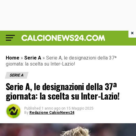
×
Home
»
Serie A
»
Serie A, le designazioni della 37ª
giornata: la scelta su Inter-Lazio!
SERIE A
Serie A, le designazioni della 37ª
giornata: la scelta su Inter-Lazio!
Published
1 anno ago
on
15 Maggio 2025
By
Redazione CalcioNews24