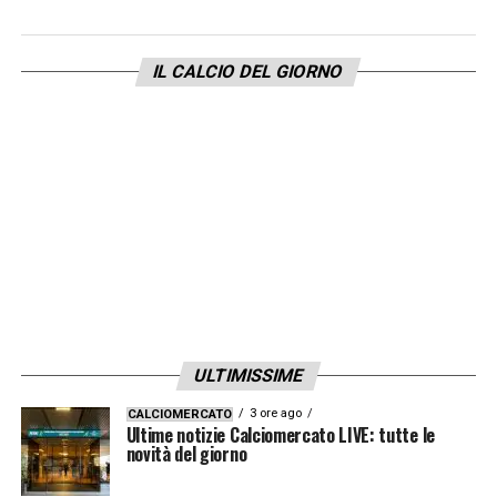
VAR: DIONISI
IL CALCIO DEL GIORNO
AVAR: AURELIANO
CAGLIARI
– VENEZIA
h. 20.45
PAIRETTO
IMPERIALE – CECCONI
IV: FELICIANI
ULTIMISSIME
VAR: MERAVIGLIA
3 ore ago
CALCIOMERCATO
Ultime notizie Calciomercato LIVE: tutte le
AVAR: COLOMBO
novità del giorno
FIORENTINA – BOLOGNA
h. 20.45