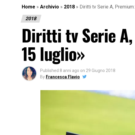
Home
»
Archivio
»
2018
»
Diritti tv Serie A, Premium:
2018
Diritti tv Serie 
15 luglio»
Published
8 anni ago
on
29 Giugno 2018
By
Francesca Flavio