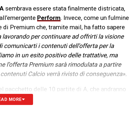
 A
sembrava essere stata finalmente districata,
 all’emergente
Perform
. Invece, come un fulmine
e di Premium che, tramite mail, ha fatto sapere
 lavorando per continuare ad offrirti la visione
i comunicarti i contenuti dell’offerta per la
amo in un esito positivo delle trattative, ma
e l’offerta Premium sarà rimodulata a partire
 contenuti Calcio verrà rivisto di conseguenza».
del pacchetto delle 10 partite di A, che andranno
lle variazioni. In questa giungla dei diritti tv
EAD MORE
e A
del prossimo triennio, ovviamente, a
. Tra disdette già presentate a Mediaset
toscrivere un doppio abbonamento per vedere