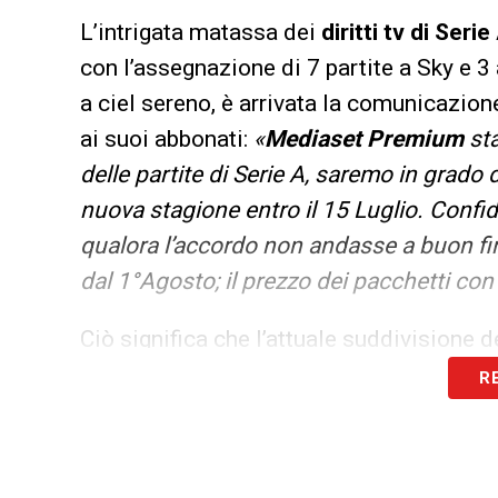
L’intrigata matassa dei
diritti tv di Serie
con l’assegnazione di 7 partite a Sky e 3
a ciel sereno, è arrivata la comunicazion
ai suoi abbonati:
«
Mediaset Premium
sta
delle partite di Serie A, saremo in grado d
nuova stagione entro il 15 Luglio. Confidi
qualora l’accordo non andasse a buon fin
dal 1°Agosto; il prezzo dei pacchetti con
Ciò significa che l’attuale suddivisione 
in scena ogni week-end, potrebbe subire de
R
per la trasmissione delle
partite di Seri
rimetterci sono soltanto i telespettatori
Premium, opzione concreta di dover sot