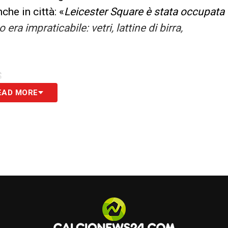
che in città: «
Leicester Square è stata occupata
 era impraticabile: vetri, lattine di birra,
S
EAD MORE