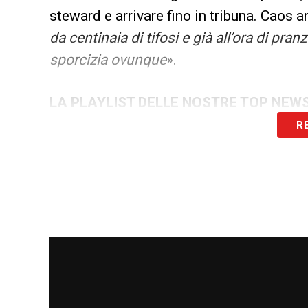
steward e arrivare fino in tribuna. Caos an
da centinaia di tifosi e già all’ora di pranzo
sporcizia ovunque
».
LA PLAYLIST DELLE NOSTRE TOP NEW
R