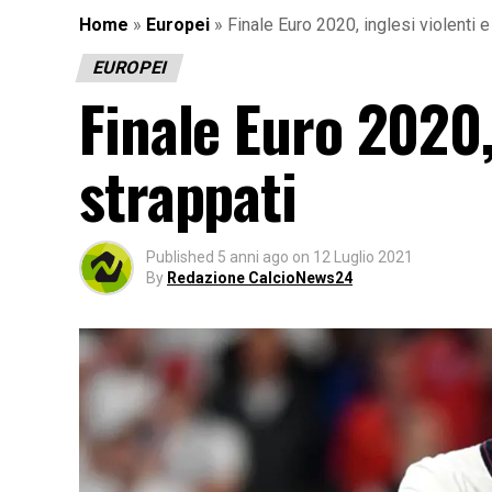
Home
»
Europei
»
Finale Euro 2020, inglesi violenti e 
EUROPEI
Finale Euro 2020, 
strappati
Published
5 anni ago
on
12 Luglio 2021
By
Redazione CalcioNews24