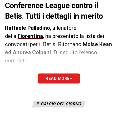
Conference League contro il
Betis. Tutti i dettagli in merito
Raffaele Palladino
, allenatore
della
Fiorentina
, ha presentato la lista dei
convocati per il Betis. Ritornano
Moise Kean
ed Andrea Colpani
. Di seguito l’elenco
completo.
Portieri
: De Gea, Martinelli, Terracciano
READ MORE
Difensori
: Comuzzo, Moreno, Parisi, Gosens,
Pongracic, Ranieri
Centrocampisti
: Adli, Cataldi, Colpani,
IL CALCIO DEL GIORNO
Fagioli, Folorunsho, Mandragora, Richardson
Attaccanti
: Beltran, Caprini, Zaniolo, Kean,