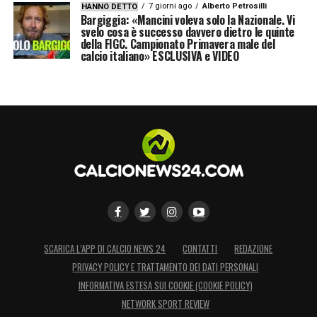
7 giorni ago
Alberto Petrosilli
HANNO DETTO
Bargiggia: «Mancini voleva solo la Nazionale. Vi
svelo cosa è successo davvero dietro le quinte
della FIGC. Campionato Primavera male del
calcio italiano» ESCLUSIVA e VIDEO
SCARICA L’APP DI CALCIO NEWS 24
CONTATTI
REDAZIONE
PRIVACY POLICY E TRATTAMENTO DEI DATI PERSONALI
INFORMATIVA ESTESA SUI COOKIE (COOKIE POLICY)
NETWORK SPORT REVIEW