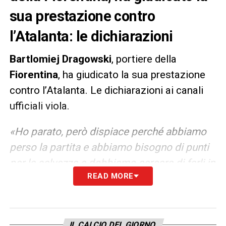
sua prestazione contro
l’Atalanta: le dichiarazioni
Bartlomiej
Dragowski
, portiere della
Fiorentina
, ha giudicato la sua prestazione
contro l’Atalanta. Le dichiarazioni ai canali
ufficiali viola.
«Ho parato, però dispiace perché abbiamo
perso la partita e abbiamo bisogno di punti
per la salvezza e dobbiamo cercare di farli in
READ MORE
ogni partita».
LA PLAYLIST DELLE NOSTRE TOP NEWS
IL CALCIO DEL GIORNO