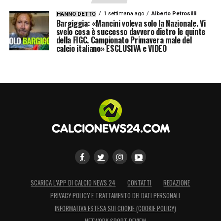
1 settimana ago
Alberto Petrosilli
HANNO DETTO
Bargiggia: «Mancini voleva solo la Nazionale. Vi
svelo cosa è successo davvero dietro le quinte
della FIGC. Campionato Primavera male del
calcio italiano» ESCLUSIVA e VIDEO
SCARICA L’APP DI CALCIO NEWS 24
CONTATTI
REDAZIONE
PRIVACY POLICY E TRATTAMENTO DEI DATI PERSONALI
INFORMATIVA ESTESA SUI COOKIE (COOKIE POLICY)