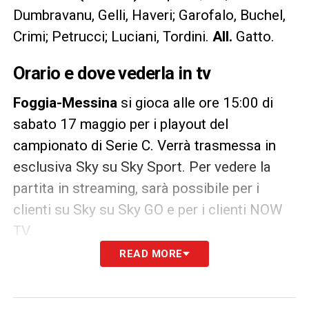
Dumbravanu, Gelli, Haveri; Garofalo, Buchel,
Crimi; Petrucci; Luciani, Tordini.
All.
Gatto.
Orario e dove vederla in tv
Foggia-Messina
si gioca alle ore 15:00 di
sabato 17 maggio per i playout del
campionato di Serie C. Verrà trasmessa in
esclusiva Sky su Sky Sport. Per vedere la
partita in streaming, sarà possibile per i
clienti su Sky su Sky GO e per i clienti NOW
TV.
READ MORE
LA PLAYLIST DELLE NOSTRE TOP NEWS