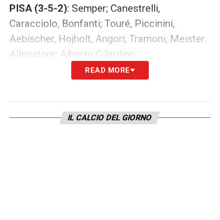
PISA (3-5-2)
: Semper; Canestrelli,
Caracciolo, Bonfanti; Touré, Piccinini,
Aebischer, Hojholt, Angori; Tramoni, Meister.
Allenatore: Alberto Gilardino.
READ MORE
LEGGI ANCHE –
Partite oggi, stasera e
domani: guida alla Diretta TV
IL CALCIO DEL GIORNO
LA PLAYLIST DELLE NOSTRE TOP NEWS