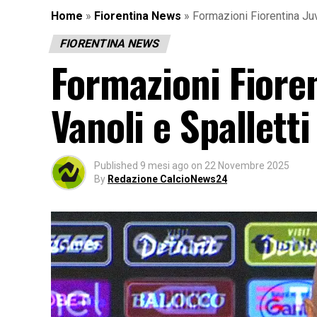
Home
»
Fiorentina News
»
Formazioni Fiorentina Juve
FIORENTINA NEWS
Formazioni Fioren
Vanoli e Spalletti
Published
9 mesi ago
on
22 Novembre 2025
By
Redazione CalcioNews24