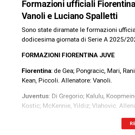
Formazioni ufficiali Fiorentin
Vanoli e Luciano Spalletti
Sono state diramate le formazioni ufficia
dodicesima giornata di Serie A 2025/202
FORMAZIONI FIORENTINA JUVE
Fiorentina
: de Gea; Pongracic, Mari, Ran
Kean, Piccoli. Allenatore: Vanoli.
Juventus
: Di Gregorio; Kalulu, Koopmein
Kostic; McKennie, Yildiz; Vlahovic. Allena
LA PLAYLIST DELLE NOSTRE TOP NEW
R