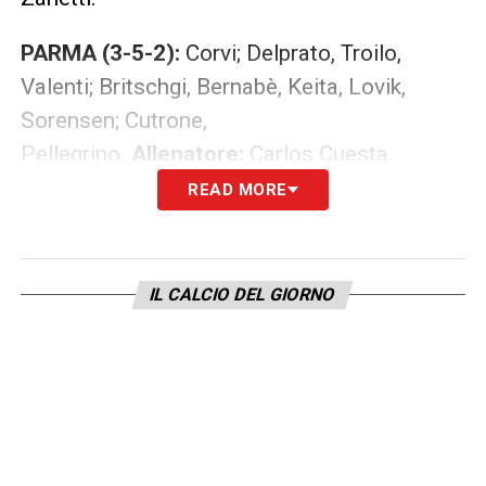
PARMA (3-5-2):
Corvi; Delprato, Troilo,
Valenti; Britschgi, Bernabè, Keita, Lovik,
Sorensen; Cutrone,
Pellegrino.
Allenatore:
Carlos Cuesta.
READ MORE
LEGGI ANCHE –
Partite oggi, stasera e
domani: guida alla Diretta TV
IL CALCIO DEL GIORNO
LA PLAYLIST DELLE NOSTRE TOP NEWS