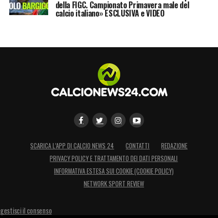
della FIGC. Campionato Primavera male del
alternativa, sullo sfondo, restano il
Livorno
e
calcio italiano» ESCLUSIVA e VIDEO
lo stesso
Avellino
.
LA PLAYLIST DELLE NOSTRE TOP NEWS
SCARICA L’APP DI CALCIO NEWS 24
CONTATTI
REDAZIONE
PRIVACY POLICY E TRATTAMENTO DEI DATI PERSONALI
INFORMATIVA ESTESA SUI COOKIE (COOKIE POLICY)
NETWORK SPORT REVIEW
gestisci il consenso