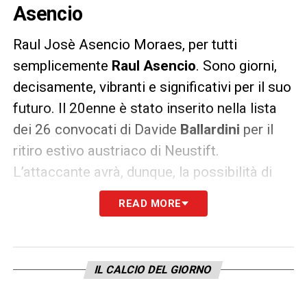
Asencio
Raul Josè Asencio Moraes, per tutti
semplicemente
Raul Asencio
. Sono giorni,
decisamente, vibranti e significativi per il suo
futuro. Il 20enne è stato inserito nella lista
dei 26 convocati di Davide
Ballardini
per il
ritiro estivo austriaco di Neustift.
L’attaccante avrà, dunque, la possibilità di
mettersi in mostra davanti agli occhi del
READ MORE
tecnico del
Genoa
e chissà guadagnarsi la
conferma in prima squadra. Altrimenti il
calciatore verrà girato nuovamente in
IL CALCIO DEL GIORNO
prestito, come accaduto già nella scorsa
stagione quando andò a giocare nell’Avellino.