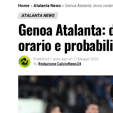
Home
»
Atalanta News
»
Genoa Atalanta: dove vederl
ATALANTA NEWS
Genoa Atalanta: 
orario e probabil
Published
1 anno ago
on
17 Maggio 2025
By
Redazione CalcioNews24