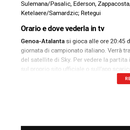
Sulemana/Pasalic, Ederson, Zappacosta
Ketelaere/Samardzic; Retegui
Orario e dove vederla in tv
Genoa-Atalanta
si gioca alle ore 20:45
giornata di campionato italiano. Verrà 
del satellite di Sky. Per vedere la parti
sul proprio sito ufficiale o sull’app scar
R
LA PLAYLIST DELLE NOSTRE TOP NEW