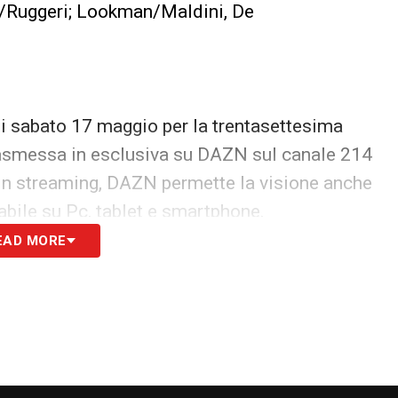
/Ruggeri; Lookman/Maldini, De
 di sabato 17 maggio per la trentasettesima
trasmessa in esclusiva su DAZN sul canale 214
ta in streaming, DAZN permette la visione anche
icabile su Pc, tablet e smartphone.
EAD MORE
S