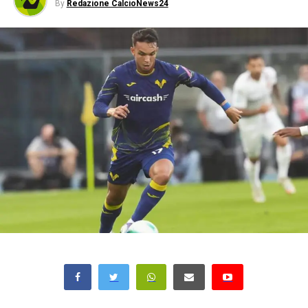
By
Redazione CalcioNews24