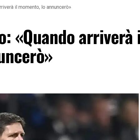
rriverà il momento, lo annuncerò»
o: «Quando arriverà i
uncerò»