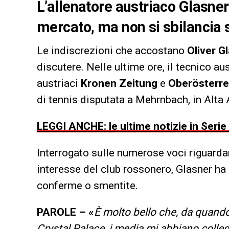
L’allenatore austriaco Glasner 
mercato, ma non si sbilancia s
Le indiscrezioni che accostano
Oliver G
discutere. Nelle ultime ore, il tecnico au
austriaci
Kronen Zeitung
e
Oberösterre
di tennis disputata a Mehrnbach, in Alta 
LEGGI ANCHE: le ultime notizie in Serie
Interrogato sulle numerose voci riguardan
interesse del club rossonero, Glasner ha 
conferme o smentite.
PAROLE –
«
È molto bello che, da quando
Crystal Palace, i media mi abbiano colleg