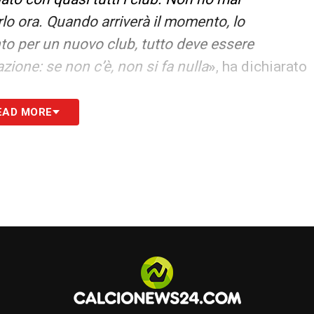
lo ora. Quando arriverà il momento, lo
to per un nuovo club, tutto deve essere
ione: se non c’è, non si fa nulla
»
, ha dichiarato
EAD MORE
ri e che non chiariscono in modo definitivo il
alcun riferimento diretto al Milan
, mantenendo
ive in corso.
essere considerato tra i più accreditati per la
ime settimane potrebbero rivelarsi decisive per
inazione dell’ex tecnico del
Crystal Palace
.
S