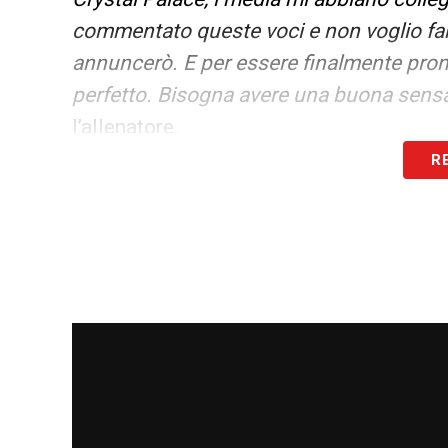
commentato queste voci e non voglio far
annuncerò. E per essere finalmente pron
perfetto. Bisogna avere una buona sensaz
l’allenatore.
R
Parole che lasciano aperti tutti gli scena
suo futuro.
Glasner non ha infatti fatto 
il massimo riserbo sulle possibili trattat
Nonostante ciò, il suo profilo continua a 
futura guida tecnica rossonera. Le pross
comprendere quale sarà la prossima dest
LA PLAYLIST DELLE NOSTRE TOP NEW