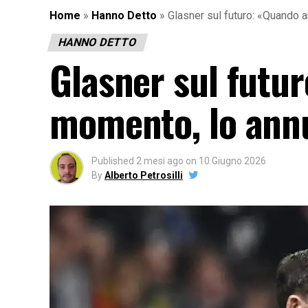
Home
»
Hanno Detto
»
Glasner sul futuro: «Quando a
HANNO DETTO
Glasner sul futur
momento, lo ann
Published
2 mesi ago
on
10 Giugno 2026
By
Alberto Petrosilli