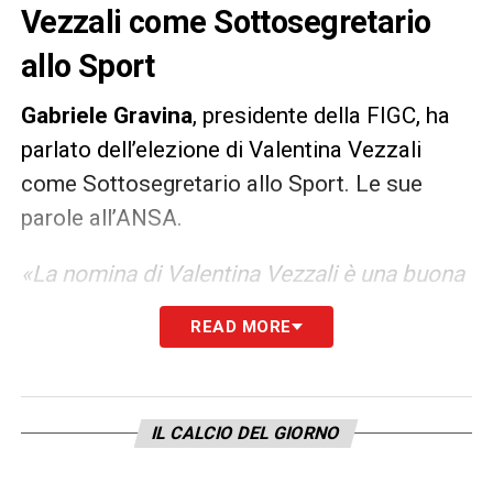
Vezzali come Sottosegretario
allo Sport
Gabriele Gravina
, presidente della FIGC, ha
parlato dell’elezione di Valentina Vezzali
come Sottosegretario allo Sport. Le sue
parole all’ANSA.
«La nomina di Valentina Vezzali è una buona
notizia per tutti. La sua esperienza e le sue
READ MORE
capacità saranno molto utili in un momento
complesso come quello che stiamo vivendo.
Le auguro di ricoprire questo nuovo incarico
IL CALCIO DEL GIORNO
con la stessa passione e la stessa
determinazione che metteva in pedana e che