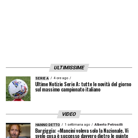
le hanno consentito di diventare un vero e
proprio simbolo dello sport italiano»
LA PLAYLIST DELLE NOSTRE TOP NEWS
ULTIMISSIME
4 ore ago
SERIE A
Ultime Notizie Serie A: tutte le novità del giorno
sul massimo campionato italiano
VIDEO
1 settimana ago
Alberto Petrosilli
HANNO DETTO
Bargiggia: «Mancini voleva solo la Nazionale. Vi
svelo cosa è successo davvero dietro le quinte