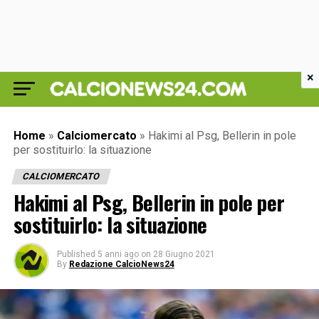
×
Home
»
Calciomercato
»
Hakimi al Psg, Bellerin in pole
per sostituirlo: la situazione
CALCIOMERCATO
Hakimi al Psg, Bellerin in pole per
sostituirlo: la situazione
Published
5 anni ago
on
28 Giugno 2021
By
Redazione CalcioNews24