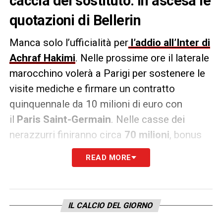
caccia del sostituto: in ascesa le
quotazioni di Bellerin
Manca solo l’ufficialità per
l’addio all’Inter di
Achraf Hakimi
. Nelle prossime ore il laterale
marocchino volerà a Parigi per sostenere le
visite mediche e firmare un contratto
quinquennale da 10 milioni di euro con
il
Paris Saint-Germain
. Nelle casse dei
nerazzurri finiranno circa
70 milioni
, bonus
compresi, con il giocatore classe ’98 che
READ MORE
lascerà dopo una sola stagione Milano.
Marotta
e Ausilio a caccia del sostituto, con
le quotazioni di
Hector Bellerin
in ascesa
IL CALCIO DEL GIORNO
come riporta
La Gazzetta dello Sport
. L’Inter