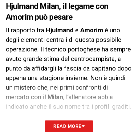
Hjulmand Milan, il legame con
Amorim può pesare
Il rapporto tra
Hjulmand
e
Amorim
è uno
degli elementi centrali di questa possibile
operazione. Il tecnico portoghese ha sempre
avuto grande stima del centrocampista, al
punto da affidargli la fascia da capitano dopo
appena una stagione insieme. Non è quindi
un mistero che, nei primi confronti di
mercato con il
Milan
, l’allenatore abbia
indicato anche il suo nome tra i profili graditi.
Già la scorsa estate il danese avrebbe voluto
READ MORE
lasciare lo
Sporting
, quando su di lui si era