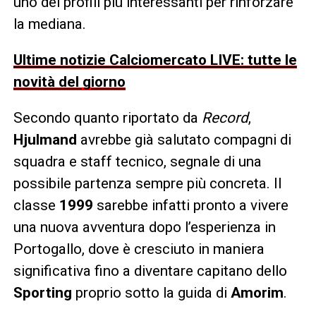
uno dei profili più interessanti per rinforzare
la mediana.
Ultime notizie Calciomercato LIVE: tutte le
novità del giorno
Secondo quanto riportato da
Record
,
Hjulmand
avrebbe già salutato compagni di
squadra e staff tecnico, segnale di una
possibile partenza sempre più concreta. Il
classe
1999
sarebbe infatti pronto a vivere
una nuova avventura dopo l’esperienza in
Portogallo, dove è cresciuto in maniera
significativa fino a diventare capitano dello
Sporting
proprio sotto la guida di
Amorim
.