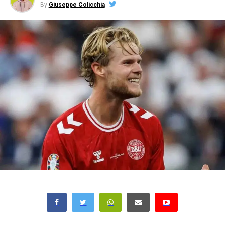
By
Giuseppe Colicchia