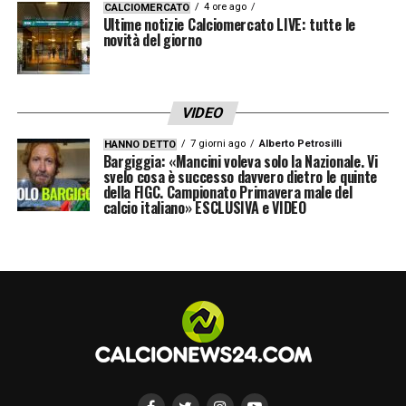
l’entourage del giocatore. Molto dipenderà
4 ore ago
CALCIOMERCATO
Ultime notizie Calciomercato LIVE: tutte le
dalle scelte tecniche della società, dal
novità del giorno
progetto sportivo e dalle eventuali uscite nel
reparto offensivo.
VIDEO
Nonostante ciò, il nome di Icardi continua a
7 giorni ago
Alberto Petrosilli
HANNO DETTO
Bargiggia: «Mancini voleva solo la Nazionale. Vi
essere caldo nel panorama italiano. Il suo
svelo cosa è successo davvero dietro le quinte
ritorno in Serie A avrebbe un forte impatto
della FIGC. Campionato Primavera male del
calcio italiano» ESCLUSIVA e VIDEO
mediatico e tecnico, e la Roma
rappresenterebbe una piazza ideale per
rilanciarsi ad alti livelli. Le prossime
settimane saranno decisive per capire se
l’ipotesi
Icardi
resterà solo una voce o se
potrà trasformarsi in una reale opportunità di
mercato.