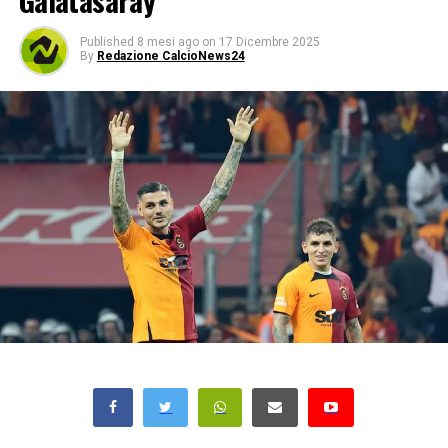
Galatasaray
Published
8 mesi ago
on
17 Dicembre 2025
By
Redazione CalcioNews24