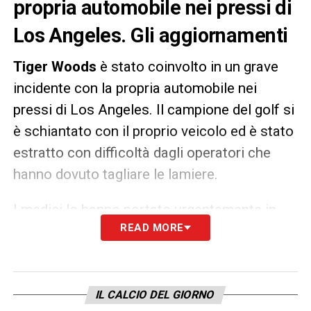
propria automobile nei pressi di
Los Angeles. Gli aggiornamenti
Tiger
Woods
è stato coinvolto in un grave
incidente con la propria automobile nei
pressi di Los Angeles. Il campione del golf si
è schiantato con il proprio veicolo ed è stato
estratto con difficoltà dagli operatori che
hanno dovuto tagliare le lamiere.
I medici lo hanno portato urgentemente in
READ MORE
ospedale dove è stato ricoverato.
Attualmente Woods si trova in
sala
operatoria
in condizioni gravi, ma
stabili, con numerose ferite alle gambe.
IL CALCIO DEL GIORNO