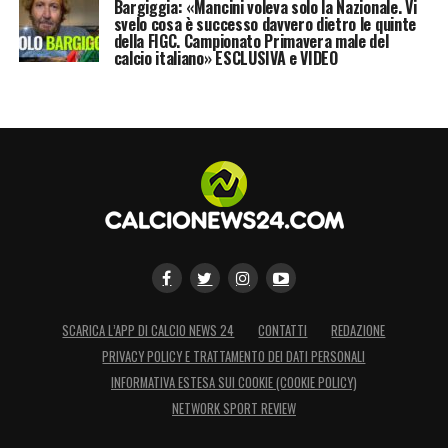
Bargiggia: «Mancini voleva solo la Nazionale. Vi
svelo cosa è successo davvero dietro le quinte
della FIGC. Campionato Primavera male del
calcio italiano» ESCLUSIVA e VIDEO
SCARICA L’APP DI CALCIO NEWS 24
CONTATTI
REDAZIONE
PRIVACY POLICY E TRATTAMENTO DEI DATI PERSONALI
INFORMATIVA ESTESA SUI COOKIE (COOKIE POLICY)
NETWORK SPORT REVIEW