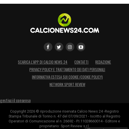
SCARICA L’APP DI CALCIO NEWS 24
CONTATTI
REDAZIONE
PRIVACY POLICY E TRATTAMENTO DEI DATI PERSONALI
INFORMATIVA ESTESA SUI COOKIE (COOKIE POLICY)
NETWORK SPORT REVIEW
gestisci il consenso
Copyright 2026 © riproduzione riservata Calcio News 24 -Registro
Stampa Tribunale di Torino n. 47 del 07/09/2021 - Iscritto al Registro
Operatori di Comunicazione al n. 26692 - P.I.11028660014 - Editore e
proprietario: Sport Review s.r.l.