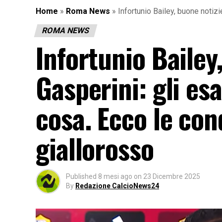
Home
»
Roma News
»
Infortunio Bailey, buone notiz
ROMA NEWS
Infortunio Bailey
Gasperini: gli e
cosa. Ecco le con
giallorosso
Published
8 mesi ago
on
23 Dicembre 2025
By
Redazione CalcioNews24