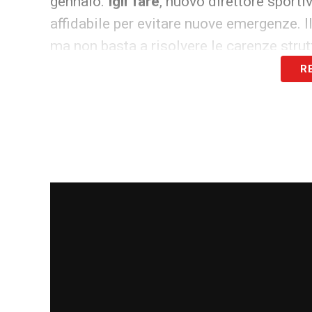
gennaio.
Igli Tare
, nuovo direttore sport
affidabile per evitare nuove emergenze. I
ma non basta a risolvere le carenze strutt
R
LA PLAYLIST DELLE NOSTRE TOP NEW