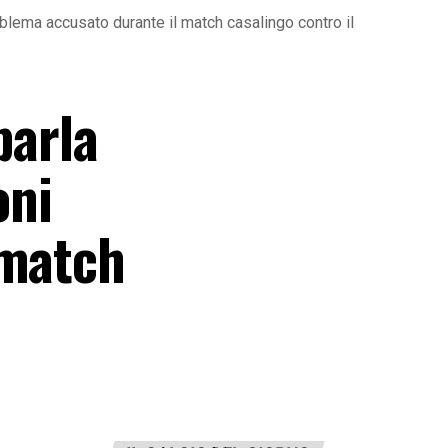
oblema accusato durante il match casalingo contro il
parla
oni
 match