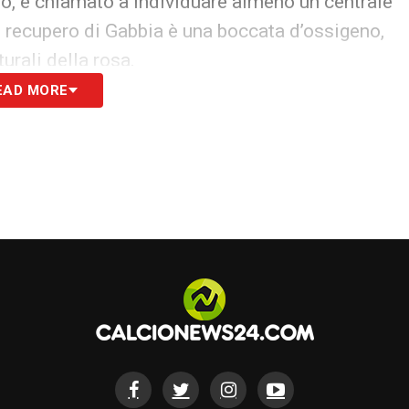
ivo, è chiamato a individuare almeno un centrale
l recupero di Gabbia è una boccata d’ossigeno,
urali della rosa.
EAD MORE
S