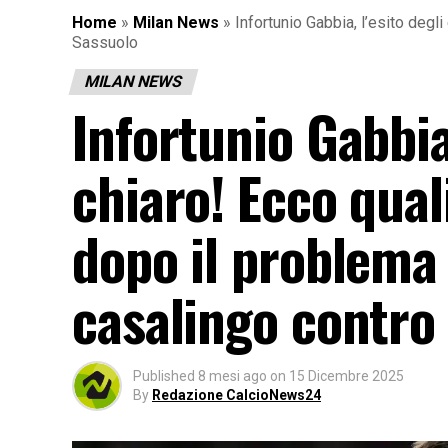
Home
»
Milan News
»
Infortunio Gabbia, l’esito degl
Sassuolo
MILAN NEWS
Infortunio Gabbia
chiaro! Ecco qual
dopo il problema
casalingo contro 
Published
8 mesi ago
on
15 Dicembre 2025
By
Redazione CalcioNews24