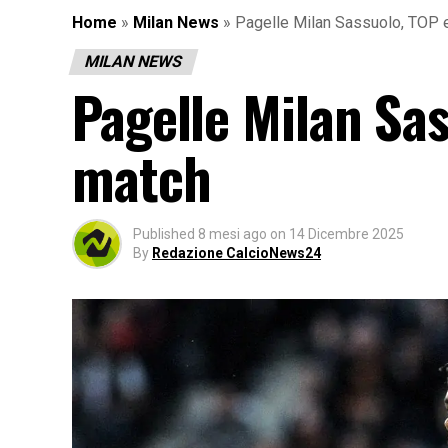
Home
»
Milan News
»
Pagelle Milan Sassuolo, TOP 
MILAN NEWS
Pagelle Milan Sa
match
Published
8 mesi ago
on
14 Dicembre 2025
By
Redazione CalcioNews24