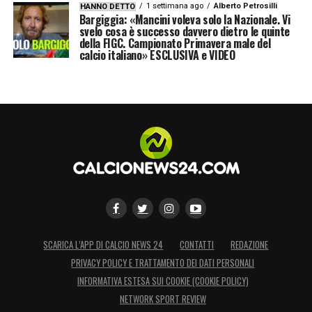
1 settimana ago
Alberto Petrosilli
HANNO DETTO
Bargiggia: «Mancini voleva solo la Nazionale. Vi
svelo cosa è successo davvero dietro le quinte
della FIGC. Campionato Primavera male del
calcio italiano» ESCLUSIVA e VIDEO
SCARICA L’APP DI CALCIO NEWS 24
CONTATTI
REDAZIONE
PRIVACY POLICY E TRATTAMENTO DEI DATI PERSONALI
INFORMATIVA ESTESA SUI COOKIE (COOKIE POLICY)
NETWORK SPORT REVIEW