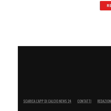
R
SCARICA L’APP DI CALCIO NEWS 24
CONTATTI
REDAZION