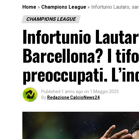
Home
»
Champions League
»
Infortunio Lautaro, sa
CHAMPIONS LEAGUE
Infortunio Lautar
Barcellona? I tif
preoccupati. L’in
Published
1 anno ago
on
1 Maggio 2025
By
Redazione CalcioNews24