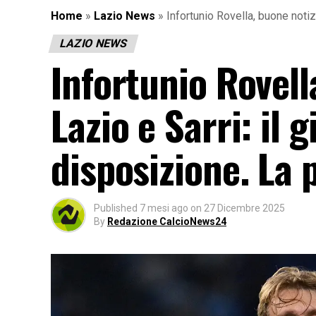
Home
»
Lazio News
»
Infortunio Rovella, buone notiz
LAZIO NEWS
Infortunio Rovell
Lazio e Sarri: il 
disposizione. La 
Published
7 mesi ago
on
27 Dicembre 2025
By
Redazione CalcioNews24