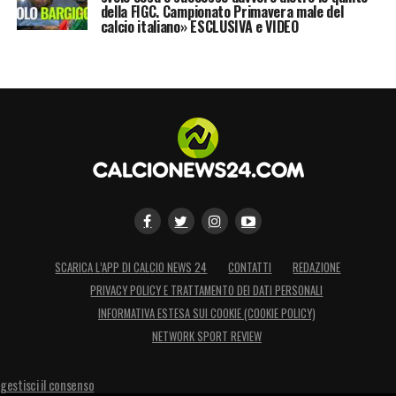
della FIGC. Campionato Primavera male del
calcio italiano» ESCLUSIVA e VIDEO
SCARICA L’APP DI CALCIO NEWS 24
CONTATTI
REDAZIONE
PRIVACY POLICY E TRATTAMENTO DEI DATI PERSONALI
INFORMATIVA ESTESA SUI COOKIE (COOKIE POLICY)
NETWORK SPORT REVIEW
gestisci il consenso