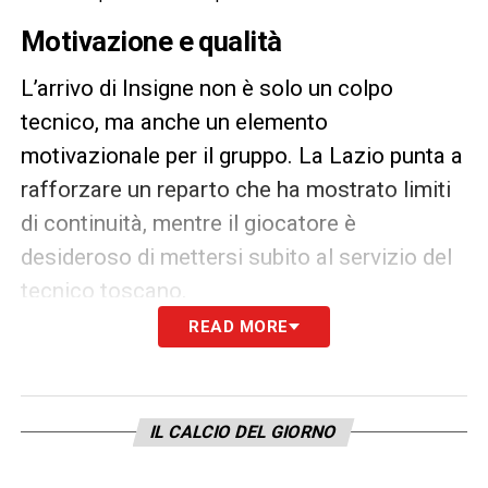
Motivazione e qualità
L’arrivo di Insigne non è solo un colpo
tecnico, ma anche un elemento
motivazionale per il gruppo. La Lazio punta a
rafforzare un reparto che ha mostrato limiti
di continuità, mentre il giocatore è
desideroso di mettersi subito al servizio del
tecnico toscano.
READ MORE
Una pedina chiave per il futuro
Lotito mantiene cautela in attesa del via
libera, ma la volontà della società è chiara:
IL CALCIO DEL GIORNO
chiudere la trattativa e assicurarsi un