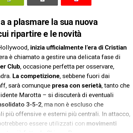
ia a plasmare la sua nuova
i ripartire e le novità
i Hollywood,
inizia ufficialmente l’era di Cristian
era è chiamato a gestire una delicata fase di
er Club
, occasione perfetta per osservare,
adra.
La competizione
, sebbene fuori dai
staff, sarà comunque
presa con serietà
, tanto che
sidente Marotta – si discuterà di eventuali
nsolidato 3-5-2
, ma non è escluso che
più offensive e esterni più centrali. In attacco,
potrebbero essere utilizzati con
movimenti
anto già fatto da Chivu a Parma.