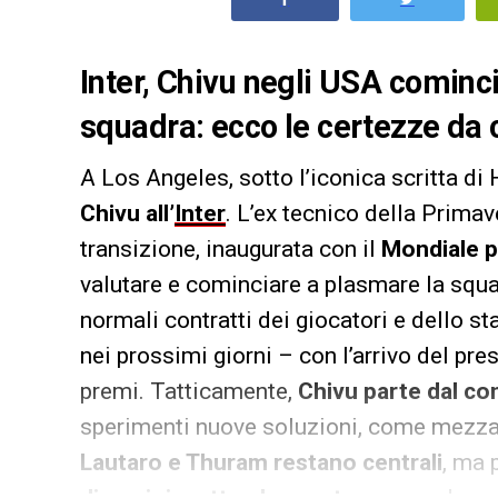
Inter, Chivu negli USA cominc
squadra: ecco le certezze da cu
A Los Angeles, sotto l’iconica scritta d
Chivu all’
Inter
. L’ex tecnico della Primav
transizione, inaugurata con il
Mondiale p
valutare e cominciare a plasmare la squ
normali contratti dei giocatori e dello 
nei prossimi giorni – con l’arrivo del pre
premi. Tatticamente,
Chivu parte dal co
sperimenti nuove soluzioni, come mezzali 
Lautaro e Thuram restano centrali
, ma 
diversi rispetto al passato
, seguendo qu