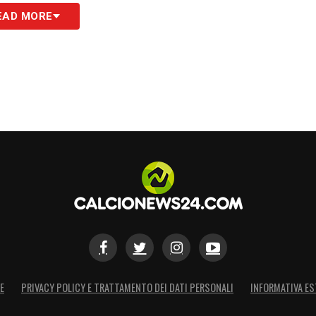
EAD MORE
 da
la Gazzetta dello Sport
, il nuovo allenatore
sta e i nuovi innesti
. Psicologicamente, l’
Inter
e da l’addio pesante di Inzaghi che hanno
r questo Chivu avvierà
colloqui individuali
,
ito di squadra. Fondamentale anche la
gestione
o Inzaghi
, da evitare in futuro. Infine,
 Sucic e Luis Henrique
, due acquisti giovani e
 e qualità. Entrambi promettono freschezza in
uesto senso, diventa un
banco di prova perfetto,
gina
. Cancellare le immagini della sconfitta a
ta la missione di Chivu.
E
PRIVACY POLICY E TRATTAMENTO DEI DATI PERSONALI
INFORMATIVA ES
S