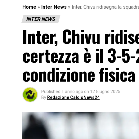
Home
»
Inter News
»
Inter, Chivu ridisegna la squadra
INTER NEWS
Inter, Chivu ridis
certezza è il 3-5-
condizione fisica
Published
1 anno ago
on
12 Giugno 2025
By
Redazione CalcioNews24