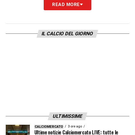
probabilmente da Sucic, mentre Calhanoglu
READ MORE
avrà il compito di gestire la fase offensiva,
agendo da regista con visione e qualità. La
nuova
Inter
di Chivu nasce da un’idea
IL CALCIO DEL GIORNO
semplice ma potente: essere più cattivi,
meno belli.
Come riportato da
La Gazzetta dello Sport
, il
cambio di passo è già in atto. L’
Inter
si
prepara a diventare una squadra meno
raffinata ma decisamente più pericolosa.
Un’
Inter
che non fa sconti, che vuole tornare
a dominare con le armi della grinta, della
ULTIMISSIME
corsa e della fame.
3 ore ago
CALCIOMERCATO
Ultime notizie Calciomercato LIVE: tutte le