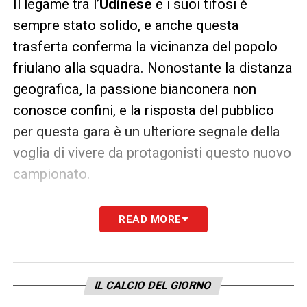
Il legame tra l’
Udinese
e i suoi tifosi è
sempre stato solido, e anche questa
trasferta conferma la vicinanza del popolo
friulano alla squadra. Nonostante la distanza
geografica, la passione bianconera non
conosce confini, e la risposta del pubblico
per questa gara è un ulteriore segnale della
voglia di vivere da protagonisti questo nuovo
campionato.
Le autorità locali e le forze dell’ordine stanno
READ MORE
predisponendo un piano di sicurezza per
gestire l’afflusso dei tifosi dell’
Udinese
e
garantire un clima sereno, sia allo stadio che
IL CALCIO DEL GIORNO
in città. L’obiettivo è far sì che l’evento si