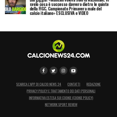
svelo cosa è successo davvero dietro le quinte
della FIGC. Campionato Primavera male del
LA PLAYLIST DELLE NOSTRE TOP NEWS
calcio italiano» ESCLUSIVA e VIDEO
SCARICA L’APP DI CALCIO NEWS 24
CONTATTI
REDAZIONE
PRIVACY POLICY E TRATTAMENTO DEI DATI PERSONALI
INFORMATIVA ESTESA SUI COOKIE (COOKIE POLICY)
NETWORK SPORT REVIEW