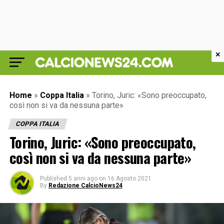
×
Home
»
Coppa Italia
»
Torino, Juric: «Sono preoccupato,
così non si va da nessuna parte»
COPPA ITALIA
Torino, Juric: «Sono preoccupato,
così non si va da nessuna parte»
Published
5 anni ago
on
16 Agosto 2021
By
Redazione CalcioNews24