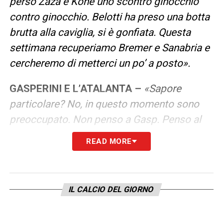
perso Zaza e Kone uno scontro ginocchio
contro ginocchio. Belotti ha preso una botta
brutta alla caviglia, si è gonfiata. Questa
settimana recuperiamo Bremer e Sanabria e
cercheremo di metterci un po’ a posto».
GASPERINI E L’ATALANTA –
«Sapore
particolare? No, in questo momento sono
preoccupato. Non penso a Gasp. Penso al
fatto che dobbiamo migliorare e mettere
READ MORE
altri giocatori dentro perchè così non
andiamo da nessuna parte. Dovremo fare
una prestazione totalmente diversa da
IL CALCIO DEL GIORNO
quella di stasera».