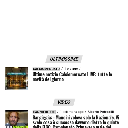
LA PLAYLIST DELLE NOSTRE TOP NEWS
ULTIMISSIME
1 ora ago
CALCIOMERCATO
Ultime notizie Calciomercato LIVE: tutte le
novità del giorno
VIDEO
1 settimana ago
Alberto Petrosilli
HANNO DETTO
Bargiggia: «Mancini voleva solo la Nazionale. Vi
svelo cosa è successo davvero dietro le quinte
della FIGC. Campionato Primavera male del