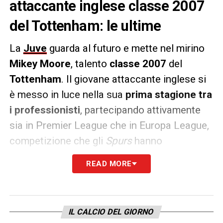
attaccante inglese classe 2007
del Tottenham: le ultime
La
Juve
guarda al futuro e mette nel mirino
Mikey Moore
, talento
classe 2007
del
Tottenham
. Il giovane attaccante inglese si
è messo in luce nella sua
prima stagione tra
i professionisti
, partecipando attivamente
sia in Premier League che in Europa League,
competizione che gli
Spurs
hanno
conquistato.
Moore ha esordito con la
READ MORE
prima squadra in Coppa di Lega
e,
nonostante la stagione altalenante del
Tottenham,
è stato uno dei pochi motivi di
IL CALCIO DEL GIORNO
entusiasmo per i tifosi
. Secondo
La