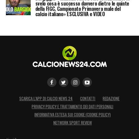
LA PLAYLIST DELLE NOSTRE TOP NEWS
svelo cosa è successo davvero dietro le quinte
della FIGC. Campionato Primavera male del
calcio italiano» ESCLUSIVA e VIDEO
SCARICA L’APP DI CALCIO NEWS 24
CONTATTI
REDAZIONE
PRIVACY POLICY E TRATTAMENTO DEI DATI PERSONALI
INFORMATIVA ESTESA SUI COOKIE (COOKIE POLICY)
NETWORK SPORT REVIEW