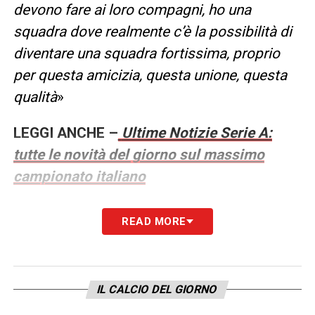
devono fare ai loro compagni, ho una
squadra dove realmente c’è la possibilità di
diventare una squadra fortissima, proprio
per questa amicizia, questa unione, questa
qualità
»
LEGGI ANCHE –
Ultime Notizie Serie A:
tutte le novità del giorno sul massimo
campionato italiano
COME STA YILDIZ
– «
Siamo stati in
READ MORE
contatto durante il primo tempo, ci ha detto
ho un po’ di dolore e poi valutiamo. Ora ha un
po’ di dolore anche camminando, bisogna
IL CALCIO DEL GIORNO
valutare. Quelli che lo hanno trattato hanno