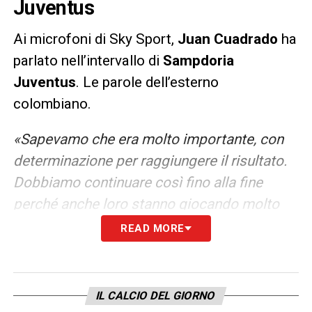
Juventus
Ai microfoni di Sky Sport,
Juan
Cuadrado
ha
parlato nell’intervallo di
Sampdoria
Juventus
. Le parole dell’esterno
colombiano.
«Sapevamo che era molto importante, con
determinazione per raggiungere il risultato.
Dobbiamo continuare così fino alla fine
perché anche loro stanno giocando molto
bene».
READ MORE
LA PLAYLIST DELLE NOSTRE TOP NEWS
IL CALCIO DEL GIORNO