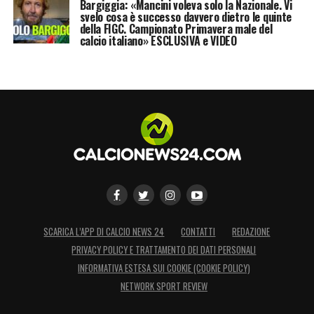
Bargiggia: «Mancini voleva solo la Nazionale. Vi
svelo cosa è successo davvero dietro le quinte
della FIGC. Campionato Primavera male del
calcio italiano» ESCLUSIVA e VIDEO
SCARICA L’APP DI CALCIO NEWS 24
CONTATTI
REDAZIONE
PRIVACY POLICY E TRATTAMENTO DEI DATI PERSONALI
INFORMATIVA ESTESA SUI COOKIE (COOKIE POLICY)
NETWORK SPORT REVIEW