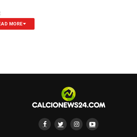
S
EAD MORE